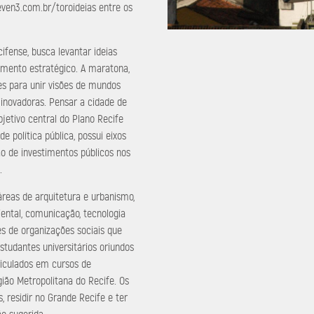
even3.com.br/toroideias entre os
ecifense, busca levantar ideias
amento estratégico. A maratona,
es para unir visões de mundos
 inovadoras. Pensar a cidade de
jetivo central do Plano Recife
 política pública, possui eixos
o de investimentos públicos nos
.
reas de arquitetura e urbanismo,
iental, comunicação, tecnologia
es de organizações sociais que
tudantes universitários oriundos
iculados em cursos de
ião Metropolitana do Recife. Os
 residir no Grande Recife e ter