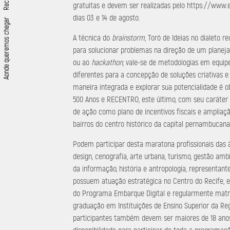
gratuitas e devem ser realizadas pelo https://www.
dias 03 e 14 de agosto.
Aonde queremos chegar
A técnica do
brainstorm
, Toró de Ideias no dialeto r
para solucionar problemas na direção de um planej
ou ao
hackathon
, vale-se de metodologias em equip
diferentes para a concepção de soluções criativas e
maneira integrada e explorar sua potencialidade é ob
500 Anos e RECENTRO, este último, com seu caráter de
de ação como plano de incentivos fiscais e ampliaçã
bairros do centro histórico da capital pernambucana
Podem participar desta maratona profissionais das á
design, cenografia, arte urbana, turismo, gestão amb
da informação, história e antropologia, representant
possuem atuação estratégica no Centro do Recife, es
do Programa Embarque Digital e regularmente matr
graduação em Instituições de Ensino Superior da Reg
participantes também devem ser maiores de 18 anos,