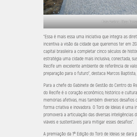
Foto Andrea Rêgo Barro
“Essa é mais essa uma iniciativa que integra as dire
incentiva a visão da cidade que queremos ter em 203
capital brasileira a completar cinco séculos de histó
estratégia uma cidade mais inclusiva, conectada, su
Recife um excelente ambiente de referência de valo
preparação para o futuro”, destaca Marcos Baptista,
Para a chefe do Gabinete de Gestão do Centro do Rec
do Recife é o coração econômico, histórico e cultur
memórias afetivas, mas também diversos desafios 
forma criativa e inovadora. O Toró de Ideias é uma 
promoverá a articulação das diversas inteligências 
viáveis e sustentáveis para mitigar esses desafios”.
A premiação da 1ª Edição do Toró de Ideias se dará 