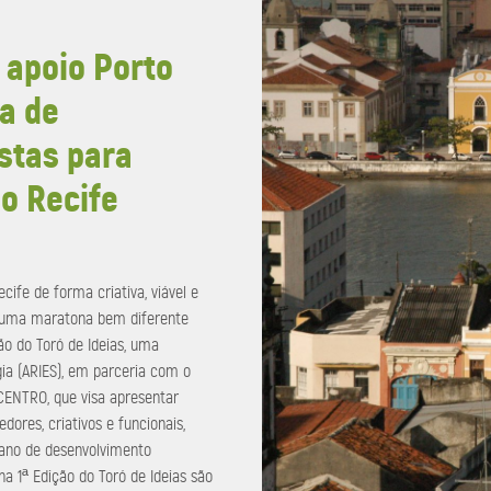
apoio Porto
a de
stas para
do Recife
cife de forma criativa, viável e
ar uma maratona bem diferente
ão do Toró de Ideias, uma
gia (ARIES), em parceria com o
ECENTRO, que visa apresentar
ores, criativos e funcionais,
lano de desenvolvimento
a 1ª Edição do Toró de Ideias são