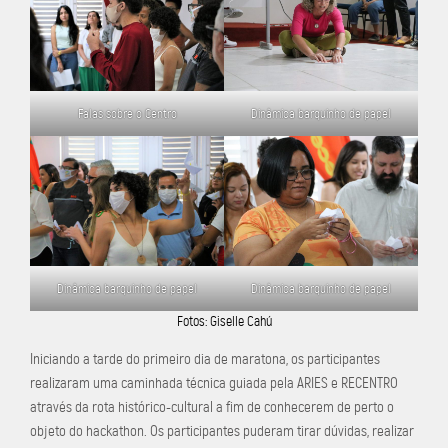
Falas sobre o Centro
Dinâmica barquinho de papel
Dinâmica barquinho de papel
Dinâmica barquinho de papel
Fotos: Giselle Cahú
Iniciando a tarde do primeiro dia de maratona, os participantes
realizaram uma caminhada técnica guiada pela ARIES e RECENTRO
através da rota histórico-cultural a fim de conhecerem de perto o
objeto do hackathon. Os participantes puderam tirar dúvidas, realizar