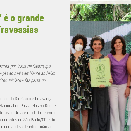
” é o grande
Travessias
scrita por Josué de Castro, que
ração ao meio ambiente ao baixo
os. Iniciativa faz parte do
 longo do Rio Capibaribe avança
Nacional de Passarelas no Recife
itetura e Urbanismo Ltda., como o
integrantes de São Paulo/SP e do
nindo a ideia de integração ao