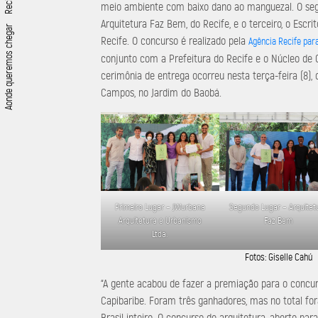
meio ambiente com baixo dano ao manguezal. O segu
Arquitetura Faz Bem, do Recife, e o terceiro, o Escri
Aonde queremos chegar
Recife. O concurso é realizado pela
Agência Recife para
conjunto com a Prefeitura do Recife e o Núcleo de G
cerimônia de entrega ocorreu nesta terça-feira (8),
Campos, no Jardim do Baobá.
Primeiro Lugar – JWurbana
Segundo Lugar – Arquitet
Arquitetura e Urbanismo
Faz Bem
Ltda.
Fotos: Giselle Cahú
“A gente acabou de fazer a premiação para o concur
Capibaribe. Foram três ganhadores, mas no total fo
Brasil inteiro. O concurso de arquitetura, aberto para 