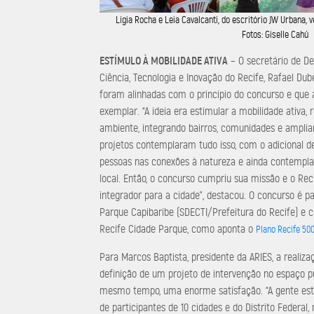
Lígia Rocha e Leia Cavalcanti, do escritório JW Urbana, 
Fotos: Giselle Cahú
ESTÍMULO À MOBILIDADE ATIVA
– O secretário de D
Ciência, Tecnologia e Inovação do Recife, Rafael Dub
foram alinhadas com o princípio do concurso e que 
exemplar. “A ideia era estimular a mobilidade ativa
ambiente, integrando bairros, comunidades e amplia
projetos contemplaram tudo isso, com o adicional d
pessoas nas conexões à natureza e ainda contemplan
local. Então, o concurso cumpriu sua missão e o Rec
integrador para a cidade”, destacou. O concurso é pa
Parque Capibaribe (SDECTI/Prefeitura do Recife) e c
Recife Cidade Parque, como aponta o
Plano Recife 500
Para Marcos Baptista, presidente da ARIES, a realiz
definição de um projeto de intervenção no espaço p
mesmo tempo, uma enorme satisfação. “A gente está
de participantes de 10 cidades e do Distrito Federal,