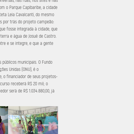
nversas, nas ruas, nos sites e nas
Com o Parque Capibaribe, a cidade
uiteta Leia Cavalcanti, do mesmo
ias por trás do projeto campeão:
ue fosse integrada à cidade, que
e terra e água de Josué de Castro.
ntre e se integre, e que a gente
s públicos municipais. O Fundo
ções Unidas (ONU), é o
, o financiador de seus projetos-
curso receberá R$ 20 mil; o
edor será de R$ 1.034.880,00, já