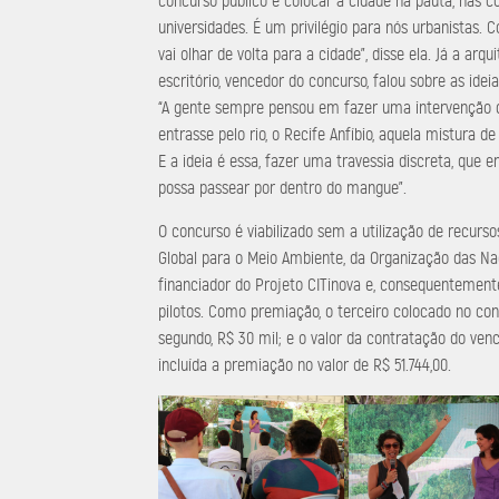
concurso público e colocar a cidade na pauta, nas co
universidades. É um privilégio para nós urbanistas. 
vai olhar de volta para a cidade”, disse ela. Já a arq
escritório, vencedor do concurso, falou sobre as ide
“A gente sempre pensou em fazer uma intervenção q
entrasse pelo rio, o Recife Anfíbio, aquela mistura d
E a ideia é essa, fazer uma travessia discreta, que e
possa passear por dentro do mangue”.
O concurso é viabilizado sem a utilização de recurso
Global para o Meio Ambiente, da Organização das Na
financiador do Projeto CITinova e, consequentemente
pilotos. Como premiação, o terceiro colocado no con
segundo, R$ 30 mil; e o valor da contratação do venc
incluída a premiação no valor de R$ 51.744,00.