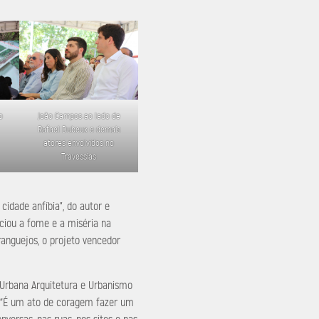
o
João Campos ao lado de
Rafael Dubeux e demais
atores envolvidos no
Travessias
 cidade anfíbia”, do autor e
nciou a fome e a miséria na
anguejos, o projeto vencedor
 Urbana Arquitetura e Urbanismo
o. “É um ato de coragem fazer um