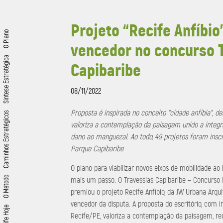
Projeto “Recife Anfíbio
O Plano
vencedor no concurso 
Síntese Estratégica
Capibaribe
08/11/2022
Proposta é inspirada no conceito “cidade anfíbia”, de
Caminhos Estratégicos
valoriza a contemplação da paisagem unido a integ
dano ao manguezal. Ao todo, 49 projetos foram inscrit
Parque Capibaribe
O plano para viabilizar novos eixos de mobilidade ao
O Método
mais um passo. O Travessias Capibaribe – Concurso 
premiou o projeto Recife Anfíbio, da JW Urbana Arqu
vencedor da disputa. A proposta do escritório, com 
Recife Hoje
Recife/PE, valoriza a contemplação da paisagem, reu