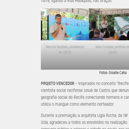
Torre, ligando à Rua Malaquias, nas Graças.
Marcos Baptista, presidente
João Campos, prefeito d
da ARIES
Recife
Fotos: Giselle Cahú
PROJETO VENCEDOR
– Inspirados no conceito “Recife
cientista social recifense Josué de Castro, que denu
geografia social do Recife conectando homens e car
utiliza o mangue como elemento norteador.
Durante a premiação, a arquiteta Lígia Rocha, da JW
Ltda, agradeceu a todos os envolvidos na realizaçã