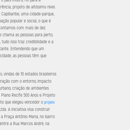
ência, projeto de altíssimo nível.
 Capibaribe, uma cidade-parque,
ção popular e social, o que é
“Contamos com mais de dez
te chama as pessoas para perto,
 tudo isso traz credibilidade e a
rtante. Entendendo que um
 cidade, as pessoas têm que
 vindas de 10 estados brasileiros
tegração com o entorno, impacto
 urbano, criação de ambientes
 Plano Recife 500 Anos e Projeto
nto que elegeu vencedor o
projeto
da. A iniciativa visa construir
a Praça Antônio Maria, no bairro
 entre a Rua Marcos André, na