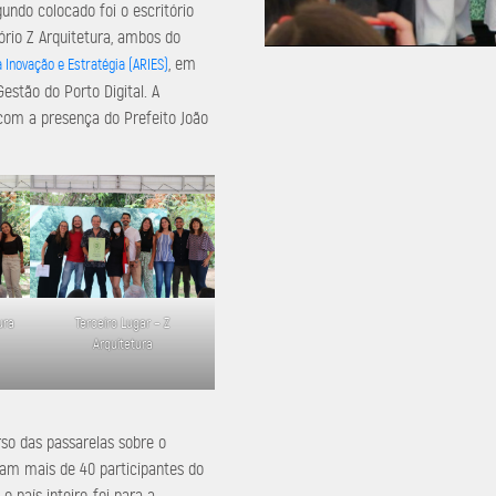
ndo colocado foi o escritório
tório Z Arquitetura, ambos do
, em
 Inovação e Estratégia (ARIES)
estão do Porto Digital. A
 com a presença do Prefeito João
ura
Terceiro Lugar – Z
Arquitetura
so das passarelas sobre o
ram mais de 40 participantes do
o país inteiro, foi para a