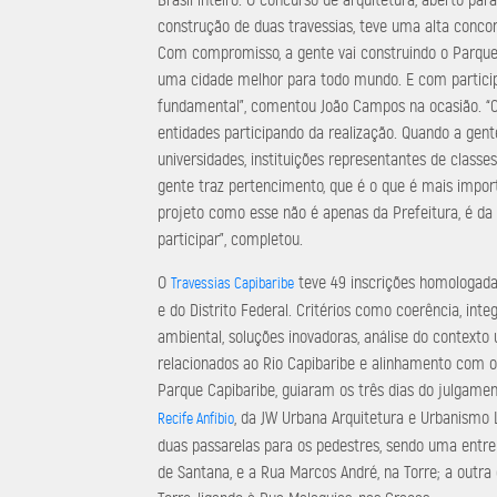
construção de duas travessias, teve uma alta concorr
Com compromisso, a gente vai construindo o Parque
uma cidade melhor para todo mundo. E com participa
fundamental”, comentou João Campos na ocasião. 
entidades participando da realização. Quando a gen
universidades, instituições representantes de classes,
gente traz pertencimento, que é o que é mais impo
projeto como esse não é apenas da Prefeitura, é da
participar”, completou.
O
teve 49 inscrições homologadas,
Travessias Capibaribe
e do Distrito Federal. Critérios como coerência, in
ambiental, soluções inovadoras, análise do contexto
relacionados ao Rio Capibaribe e alinhamento com o
Parque Capibaribe, guiaram os três dias do julgame
, da JW Urbana Arquitetura e Urbanismo Lt
Recife Anfíbio
duas passarelas para os pedestres, sendo uma entre 
de Santana, e a Rua Marcos André, na Torre; a outra