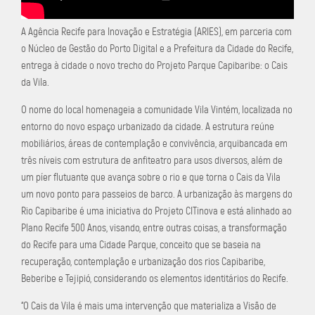
A Agência Recife para Inovação e Estratégia (ARIES), em parceria com
o Núcleo de Gestão do Porto Digital e a Prefeitura da Cidade do Recife,
entrega à cidade o novo trecho do Projeto Parque Capibaribe: o Cais
da Vila.
O nome do local homenageia a comunidade Vila Vintém, localizada no
entorno do novo espaço urbanizado da cidade. A estrutura reúne
mobiliários, áreas de contemplação e convivência, arquibancada em
três níveis com estrutura de anfiteatro para usos diversos, além de
um píer flutuante que avança sobre o rio e que torna o Cais da Vila
um novo ponto para passeios de barco. A urbanização às margens do
Rio Capibaribe é uma iniciativa do Projeto CITinova e está alinhado ao
Plano Recife 500 Anos, visando, entre outras coisas, a transformação
do Recife para uma Cidade Parque, conceito que se baseia na
recuperação, contemplação e urbanização dos rios Capibaribe,
Beberibe e Tejipió, considerando os elementos identitários do Recife.
“O Cais da Vila é mais uma intervenção que materializa a Visão de