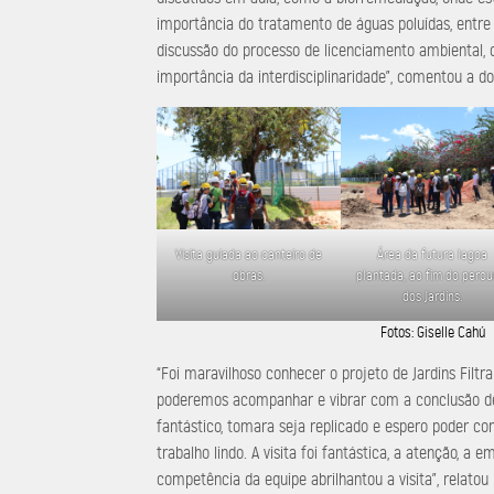
importância do tratamento de águas poluídas, entre
discussão do processo de licenciamento ambiental, q
importância da interdisciplinaridade”, comentou a d
Visita guiada ao canteiro de
Área da futura lagoa
obras.
plantada, ao fim do percu
dos Jardins.
Fotos: Giselle Cahú
“Foi maravilhoso conhecer o projeto de Jardins Filtr
poderemos acompanhar e vibrar com a conclusão de
fantástico, tomara seja replicado e espero poder c
trabalho lindo. A visita foi fantástica, a atenção, a 
competência da equipe abrilhantou a visita”, relato