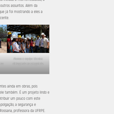
 outros assuntos. Além da
ue já foi mostrando a eles a
ocente.
Alunos e equipe técnica
rso
dialogando no pergolado.
antes ainda em obras, pois
le também. É um projeto lindo e
ontribuir um pouco com este
empolgação, a segurança e
u Rossana, professora da UFRPE.