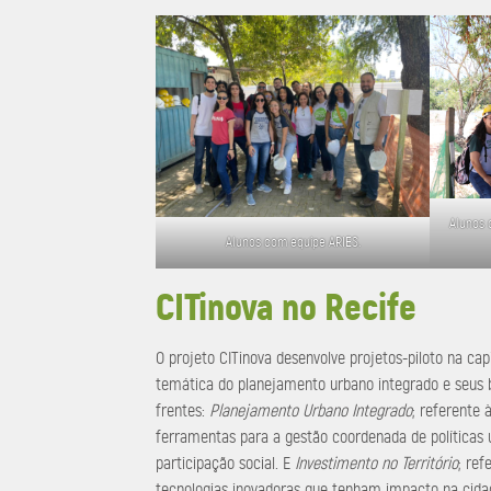
Alunos 
Alunos com equipe ARIES.
CITinova no Recife
O projeto CITinova desenvolve projetos-piloto na c
temática do planejamento urbano integrado e seus b
frentes:
Planejamento Urbano Integrado
; referente
ferramentas para a gestão coordenada de políticas 
participação social. E
Investimento no Território
; ref
tecnologias inovadoras que tenham impacto na cida