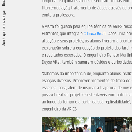
longo da disciplina os alunos discutiram temas com
fitorremediação, tratamento de águas através de pro
Aonde queremos chegar
conta a professora.
A visita foi guiada pela equipe técnica da ARIES resp
Filtrantes, que integra o
. Após uma bre
CITinova Recife
atuação e seus projetos, os alunos tiveram a oport
explanação sobre a concepção do projeto dos Jardins 
e resultados esperados. O engenheiro Renato Martini
Dayse Vital, também sanaram dúvidas e curiosidade
“Sabemos da importância de, enquanto alunos, reali
espaços diversos. Promover momentos de troca de 
essencial para, além de inspirar a trajetória de novo
possível realizar projetos sustentáveis com potencia
ao longo do tempo e a partir da sua replicabilidade”
engenheiro da ARIES.