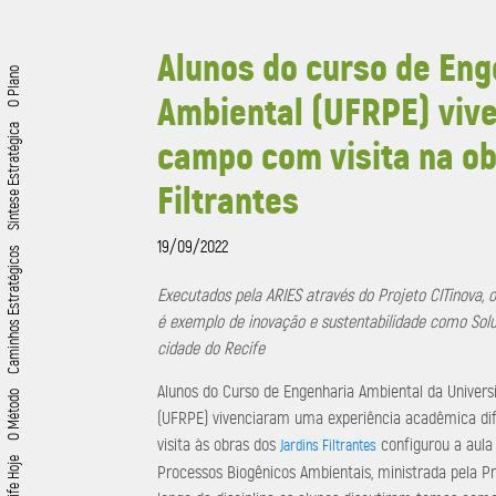
Alunos do curso de Eng
O Plano
Ambiental (UFRPE) viv
Síntese Estratégica
campo com visita na ob
Filtrantes
19/09/2022
Caminhos Estratégicos
Executados pela ARIES através do Projeto CITinova, o 
é exemplo de inovação e sustentabilidade como Sol
cidade do Recife
Alunos do Curso de Engenharia Ambiental da Univer
O Método
(UFRPE) vivenciaram uma experiência acadêmica dife
visita às obras dos
configurou a aula
Jardins Filtrantes
Recife Hoje
Processos Biogênicos Ambientais, ministrada pela P