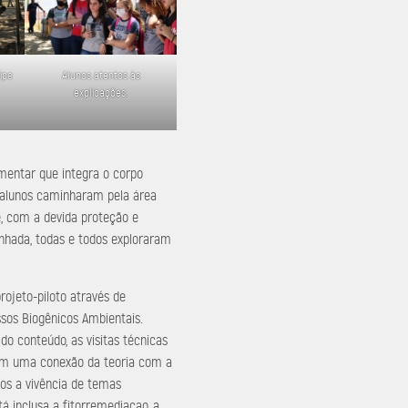
ipe
Alunos atentos às
explicações.
entar que integra o corpo
s alunos caminharam pela área
, com a devida proteção e
nhada, todas e todos exploraram
.
ojeto-piloto através de
ssos Biogênicos Ambientais.
do conteúdo, as visitas técnicas
em uma conexão da teoria com a
nos a vivência de temas
á inclusa a fitorremediacao, a