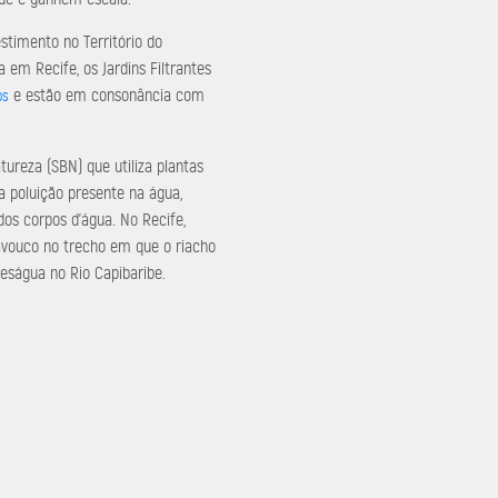
stimento no Território do
 em Recife, os Jardins Filtrantes
e estão em consonância com
os
ureza (SBN) que utiliza plantas
a poluição presente na água,
os corpos d’água. No Recife,
Cavouco no trecho em que o riacho
deságua no Rio Capibaribe.