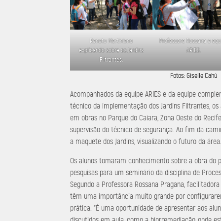
Renato Martiniano
Professora Rossana e equ
explicando sobre os Jardins
ARIES.
Filtrantes.
Fotos: Giselle Cahú
Acompanhados da equipe ARIES e da equipe complem
técnico da implementação dos Jardins Filtrantes, o
em obras no Parque do Caiara, Zona Oeste do Recife
supervisão do técnico de segurança. Ao fim da cami
a maquete dos Jardins, visualizando o futuro da área
Os alunos tomaram conhecimento sobre a obra do pr
pesquisas para um seminário da disciplina de Proce
Segundo a Professora Rossana Pragana, facilitadora 
têm uma importância muito grande por configurar
prática. “É uma oportunidade de apresentar aos alu
discutidos em aula, como a biorremediação, onde est