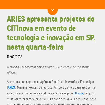
ARIES apresenta projetos do
CITInova em evento de
tecnologia e inovação em SP,
nesta quarta-feira
16/05/2022
O MundoGEO ocorrerá entre os dias 17, 18 e 19 de maio, de forma
híbrida
Agência Recife de Inovação e Estratégia
A diretora de projetos da
(
), Mariana Pontes
, vai apresentar dois painéis para apresentar
ARIES
as ações realizadas na capital pernambucana pelo
, projeto
CITInova
multilateral realizado pela ARIES e financiado pelo Fundo Global para
o Meio Ambiente, que tem como foco o planejamento urbano que